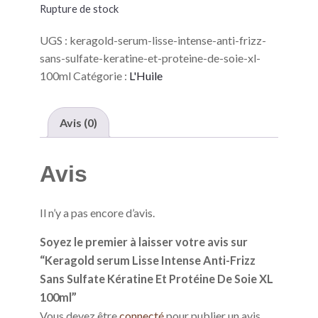
Rupture de stock
UGS :
keragold-serum-lisse-intense-anti-frizz-
sans-sulfate-keratine-et-proteine-de-soie-xl-
100ml
Catégorie :
L'Huile
Avis (0)
Avis
Il n’y a pas encore d’avis.
Soyez le premier à laisser votre avis sur
“Keragold serum Lisse Intense Anti-Frizz
Sans Sulfate Kératine Et Protéine De Soie XL
100ml”
Vous devez être
connecté
pour publier un avis.