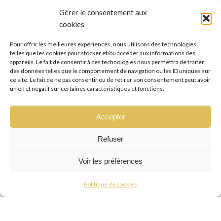
Gérer le consentement aux
cookies
Pour offrir les meilleures expériences, nous utilisons des technologies
telles que les cookies pour stocker et/ou accéder aux informations des
appareils. Le fait de consentir à ces technologies nous permettra de traiter
des données telles que le comportement de navigation ou les ID uniques sur
ce site. Le fait de ne pas consentir ou de retirer son consentement peut avoir
un effet négatif sur certaines caractéristiques et fonctions.
ADRIENNE
Accepter
Spécialiste tressage, vanilles, tissage, soin de
Refuser
cheveux, dreadlocks
Voir les préférences
Politique de cookies