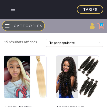
TARIFS
0
CATEGORIES
Trié
15 résultats affichés
par
popularité
Tissage Bresilien
Tissage Bresilien