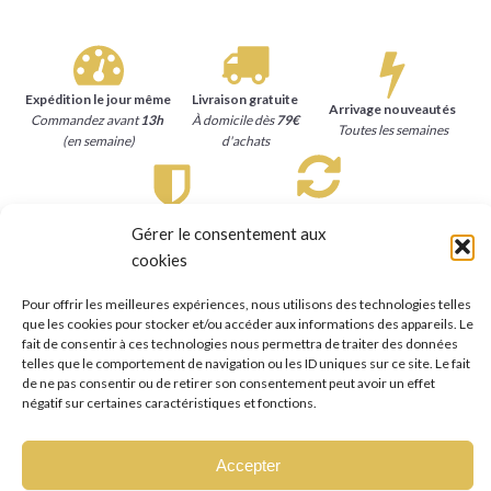
Expédition le jour même
Livraison gratuite
Arrivage nouveautés
Commandez avant
13h
À domicile dès
79€
Toutes les semaines
(en semaine)
d'achats
Satisfait ou remboursé
Paiement sécurisé
Gérer le consentement aux
15 jours
pour se faire
Carte bancaire, Paypal
rembourser
cookies
Pour offrir les meilleures expériences, nous utilisons des technologies telles
que les cookies pour stocker et/ou accéder aux informations des appareils. Le
fait de consentir à ces technologies nous permettra de traiter des données
telles que le comportement de navigation ou les ID uniques sur ce site. Le fait
de ne pas consentir ou de retirer son consentement peut avoir un effet
négatif sur certaines caractéristiques et fonctions.
Accepter