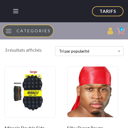
TARIFS
0
CATEGORIES
Trié
3 résultats affichés
par
popularité
Miracle Double Side
Silky Durag Rouge