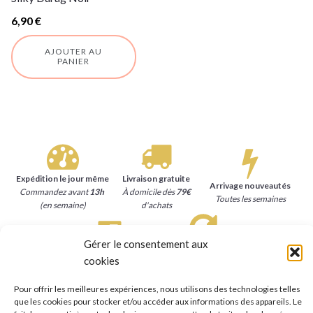
6,90
€
AJOUTER AU
PANIER
Expédition le jour même
Livraison gratuite
Arrivage nouveautés
Commandez avant
13h
À domicile dès
79€
Toutes les semaines
(en semaine)
d'achats
Gérer le consentement aux
Satisfait ou remboursé
Paiement sécurisé
cookies
15 jours
pour se faire
Carte bancaire, Paypal
rembourser
Pour offrir les meilleures expériences, nous utilisons des technologies telles
que les cookies pour stocker et/ou accéder aux informations des appareils. Le