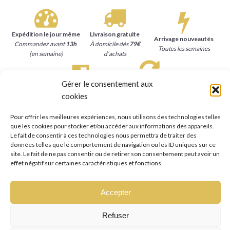
Expédition le jour même
Livraison gratuite
Arrivage nouveautés
Commandez avant
13h
À domicile dès
79€
Toutes les semaines
(en semaine)
d'achats
Gérer le consentement aux
Satisfait ou remboursé
Paiement sécurisé
cookies
15 jours
pour se faire
Carte bancaire, Paypal
rembourser
Pour offrir les meilleures expériences, nous utilisons des technologies telles
que les cookies pour stocker et/ou accéder aux informations des appareils.
Le fait de consentir à ces technologies nous permettra de traiter des
données telles que le comportement de navigation ou les ID uniques sur ce
site. Le fait de ne pas consentir ou de retirer son consentement peut avoir un
effet négatif sur certaines caractéristiques et fonctions.
Accepter
Refuser