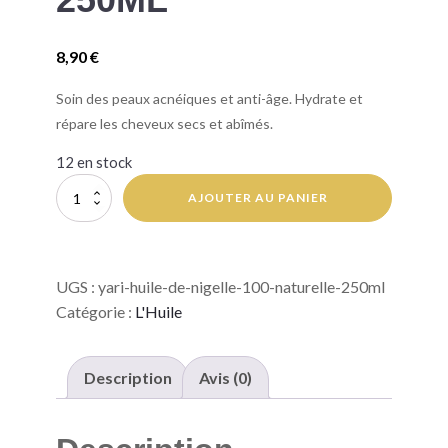
8,90
€
Soin des peaux acnéiques et anti-âge. Hydrate et
répare les cheveux secs et abîmés.
12 en stock
quantité
AJOUTER AU PANIER
de
YARI
HUILE
DE
UGS :
yari-huile-de-nigelle-100-naturelle-250ml
NIGELLE
100%
Catégorie :
L'Huile
NATURELLE
250ML
Description
Avis (0)