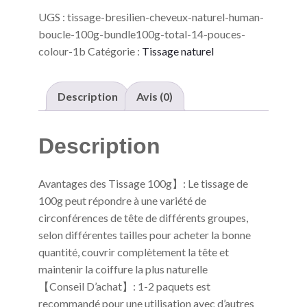
Cheveux
UGS :
tissage-bresilien-cheveux-naturel-human-
Naturel
Human
boucle-100g-bundle100g-total-14-pouces-
Boucle
colour-1b
Catégorie :
Tissage naturel
100g/bundle（100g
total)
14
Pouces
Description
Avis (0)
Colour
1B
Description
Avantages des Tissage 100g】: Le tissage de
100g peut répondre à une variété de
circonférences de tête de différents groupes,
selon différentes tailles pour acheter la bonne
quantité, couvrir complètement la tête et
maintenir la coiffure la plus naturelle
【Conseil D’achat】: 1-2 paquets est
recommandé pour une utilisation avec d’autres