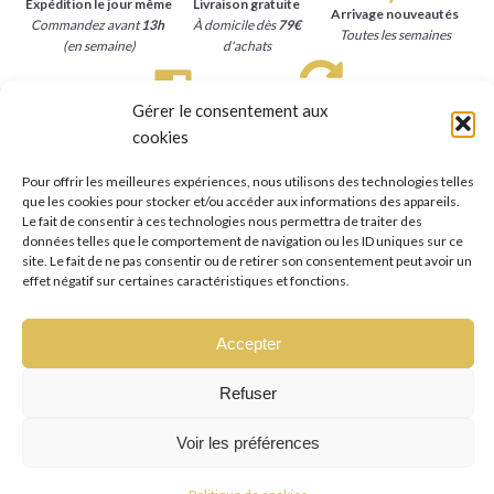
Expédition le jour même
Livraison gratuite
Arrivage nouveautés
Commandez avant
13h
À domicile dès
79€
Toutes les semaines
(en semaine)
d'achats
Gérer le consentement aux
Satisfait ou remboursé
Paiement sécurisé
cookies
15 jours
pour se faire
Carte bancaire, Paypal
rembourser
Pour offrir les meilleures expériences, nous utilisons des technologies telles
que les cookies pour stocker et/ou accéder aux informations des appareils.
Le fait de consentir à ces technologies nous permettra de traiter des
données telles que le comportement de navigation ou les ID uniques sur ce
site. Le fait de ne pas consentir ou de retirer son consentement peut avoir un
effet négatif sur certaines caractéristiques et fonctions.
Accepter
Refuser
Copyright © Mawu-beauty.com
Voir les préférences
Made by studio Antipolis.eu
in
2026