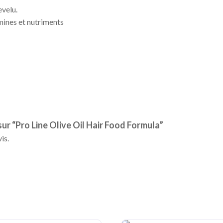
evelu.
amines et nutriments
 sur “Pro Line Olive Oil Hair Food Formula”
is.