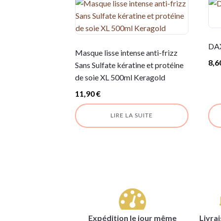
DAX
Masque lisse intense anti-frizz
8,6
Sans Sulfate kératine et protéine
de soie XL 500ml Keragold
11,90
€
LIRE LA SUITE
Expédition le jour même
Livra