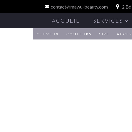
contact@mawu-beauty.com
2 Bd
ACCUEIL
SERVICES
CHEVEUX
COULEURS
CIRE
ACCES