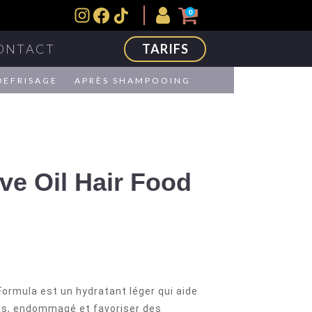
0
ONTACT
TARIFS
DEFRISAGE
APRÈS SHAMPOOING
ive Oil Hair Food
 Formula est un hydratant léger qui aide
cs, endommagé et favoriser des