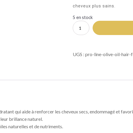
cheveux plus sains.
5 en stock
quantité
de
Pro
Line
Olive
UGS :
pro-line-olive-oil-hair
Oil
Hair
Food
Formula
dratant qui aide à renforcer les cheveux secs, endommagé et favori
leur brillance naturel.
les naturelles et de nutriments.