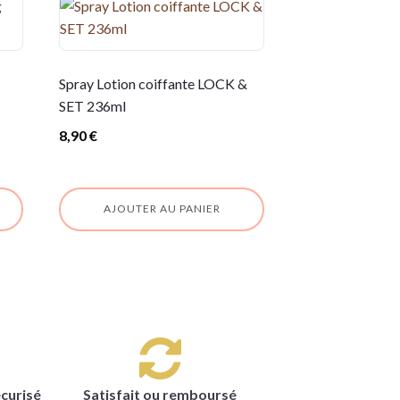
Spray Lotion coiffante LOCK &
SET 236ml
8,90
€
AJOUTER AU PANIER
curisé
Satisfait ou remboursé