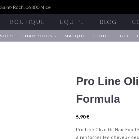
 Saint-Roch, 06300 Nice
BOUTIQUE
EQUIPE
BLOG
C
SOIRE
SHAMPOOING
MASQUE
L'HUILE
GEL
Pro Line Ol
Formula
5,90
€
Pro Line Olive Oil Hair Food
à renforcer les cheveux se