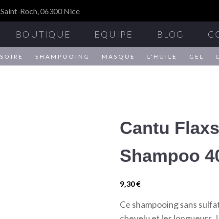
 Saint-Roch, 06300 Nice
BOUTIQUE
EQUIPE
BLOG
C
SOIRE
SHAMPOOING
MASQUE
L'HUILE
GEL
Cantu Flax
Shampoo 4
9,30
€
Ce shampooing sans sulfat
chevelu et les longueurs. I