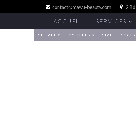
contact@mawu-beauty.com
2 Bd
ACCUEIL
SERVICES
CHEVEUX
COULEURS
CIRE
ACCES