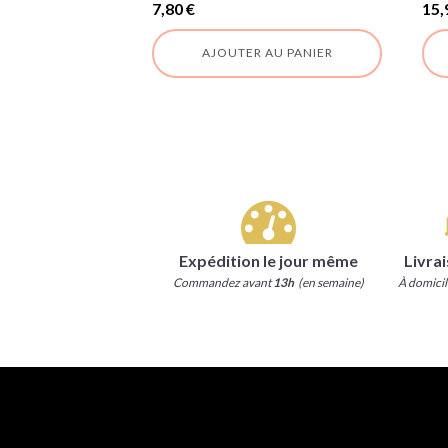
7,80
€
15,
AJOUTER AU PANIER
Expédition le jour même
Livra
Commandez avant
13h
(en semaine)
À domicil