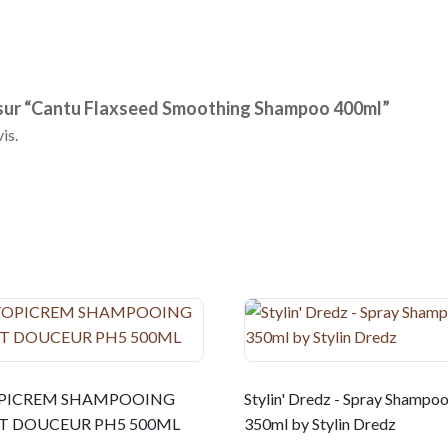
is sur “Cantu Flaxseed Smoothing Shampoo 400ml”
is.
PICREM SHAMPOOING
Stylin' Dredz - Spray Shampo
IT DOUCEUR PH5 500ML
350ml by Stylin Dredz