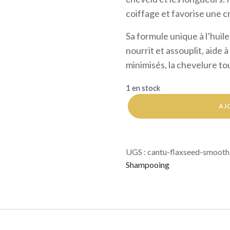
coiffage et favorise une c
Sa formule unique à l’huile
nourrit et assouplit, aide à
minimisés, la chevelure to
1 en stock
quantité
AJ
de
Cantu
Flaxseed
Smoothing
UGS :
cantu-flaxseed-smoot
Shampoo
400ml
Shampooing