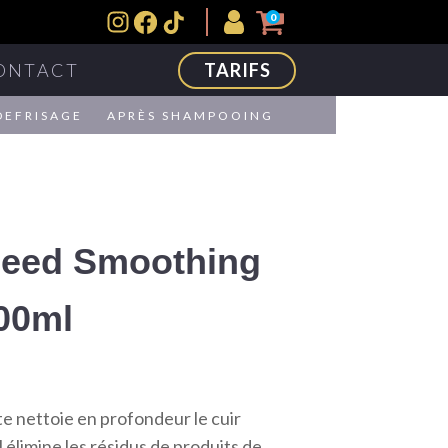
0
ONTACT
TARIFS
DEFRISAGE
APRÈS SHAMPOOING
seed Smoothing
00ml
e nettoie en profondeur le cuir
l élimine les résidus de produits de