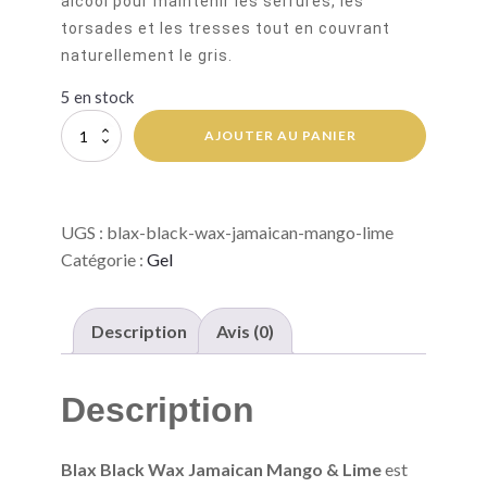
alcool pour maintenir les serrures, les
torsades et les tresses tout en couvrant
naturellement le gris.
5 en stock
quantité
AJOUTER AU PANIER
de
Blax
Black
Wax
UGS :
blax-black-wax-jamaican-mango-lime
Jamaican
Mango
Catégorie :
Gel
&
Lime
Description
Avis (0)
Description
Blax Black Wax Jamaican Mango & Lime
est