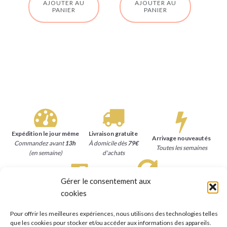
AJOUTER AU
AJOUTER AU
PANIER
PANIER
Expédition le jour même
Livraison gratuite
Arrivage nouveautés
Commandez avant
13h
À domicile dès
79€
Toutes les semaines
(en semaine)
d'achats
Gérer le consentement aux
Satisfait ou remboursé
Paiement sécurisé
cookies
15 jours
pour se faire
Carte bancaire, Paypal
rembourser
Pour offrir les meilleures expériences, nous utilisons des technologies telles
que les cookies pour stocker et/ou accéder aux informations des appareils.