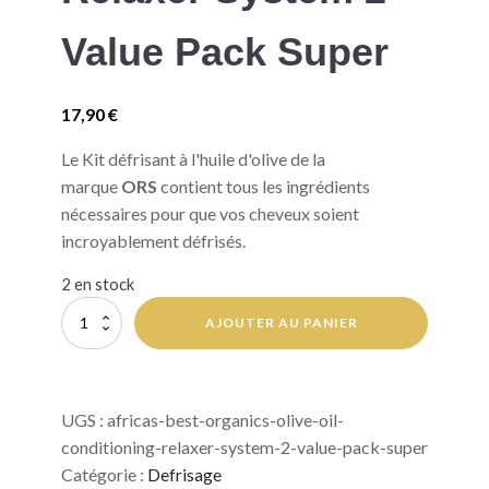
Value Pack Super
17,90
€
Le Kit défrisant à l'huile d'olive de la
marque
ORS
contient tous les ingrédients
nécessaires pour que vos cheveux soient
incroyablement défrisés.
2 en stock
quantité
AJOUTER AU PANIER
de
Africa's
Best
Organics
UGS :
africas-best-organics-olive-oil-
Olive
Oil
conditioning-relaxer-system-2-value-pack-super
Conditioning
Catégorie :
Defrisage
Relaxer