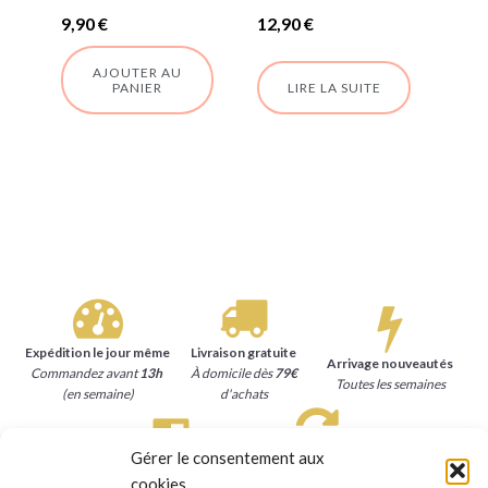
9,90
€
12,90
€
AJOUTER AU
PANIER
LIRE LA SUITE
Expédition le jour même
Livraison gratuite
Arrivage nouveautés
Commandez avant
13h
À domicile dès
79€
Toutes les semaines
(en semaine)
d'achats
Gérer le consentement aux
Satisfait ou remboursé
Paiement sécurisé
cookies
15 jours
pour se faire