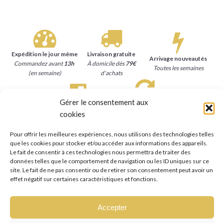
Expédition le jour même
Livraison gratuite
Arrivage nouveautés
Commandez avant
13h
À domicile dès
79€
Toutes les semaines
(en semaine)
d'achats
Gérer le consentement aux
Satisfait ou remboursé
Paiement sécurisé
cookies
15 jours
pour se faire
Carte bancaire, Paypal
rembourser
Pour offrir les meilleures expériences, nous utilisons des technologies telles
que les cookies pour stocker et/ou accéder aux informations des appareils.
Le fait de consentir à ces technologies nous permettra de traiter des
données telles que le comportement de navigation ou les ID uniques sur ce
site. Le fait de ne pas consentir ou de retirer son consentement peut avoir un
effet négatif sur certaines caractéristiques et fonctions.
Accepter