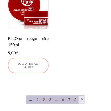
RedOne rouge cire
150ml
5,00
€
AJOUTER AU
PANIER
←
1
2
3
…
6
7
8
9