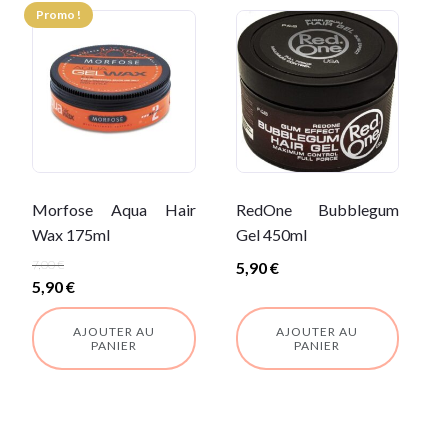
Promo !
Morfose Aqua Hair
RedOne Bubblegum
Wax 175ml
Gel 450ml
7,00
€
5,90
€
Le
Le
5,90
€
prix
prix
AJOUTER AU
AJOUTER AU
initial
actuel
PANIER
PANIER
était :
est :
7,00 €.
5,90 €.