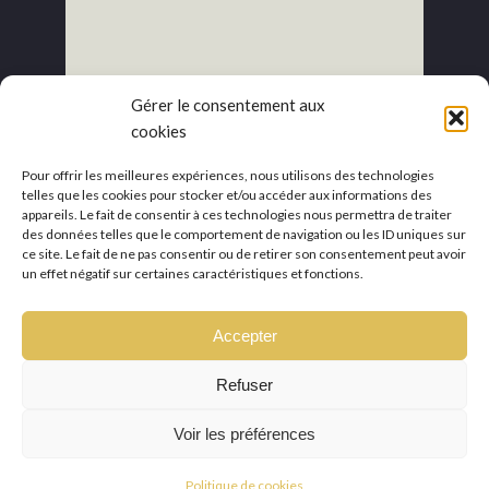
Gérer le consentement aux
cookies
Pour offrir les meilleures expériences, nous utilisons des technologies
telles que les cookies pour stocker et/ou accéder aux informations des
appareils. Le fait de consentir à ces technologies nous permettra de traiter
des données telles que le comportement de navigation ou les ID uniques sur
ce site. Le fait de ne pas consentir ou de retirer son consentement peut avoir
un effet négatif sur certaines caractéristiques et fonctions.
Accepter
Refuser
Voir les préférences
Copyright © Mawu-beauty.com
Made by studio Antipolis.eu
in
2026
Politique de cookies